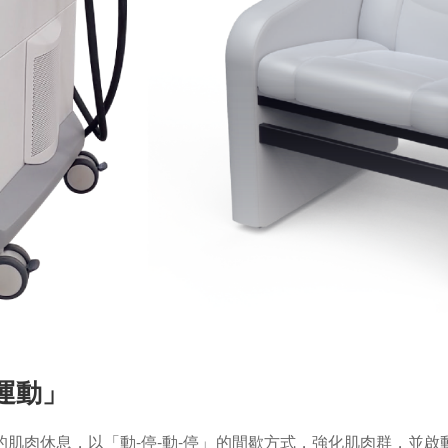
運動」
肌肉休息，以「動-停-動-停」的間歇方式，強化肌肉群，並