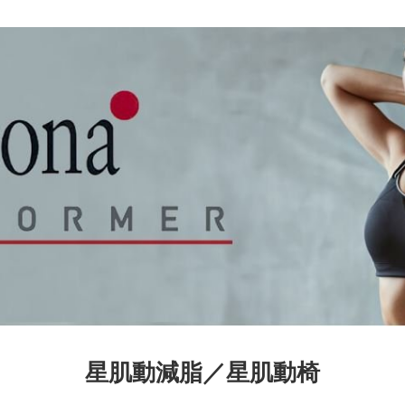
星肌動減脂／星肌動椅