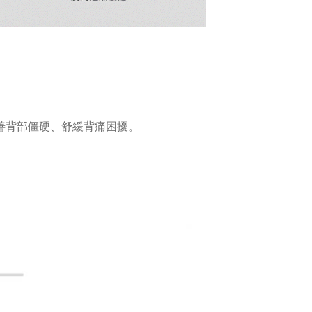
善背部僵硬、舒緩背痛困擾。