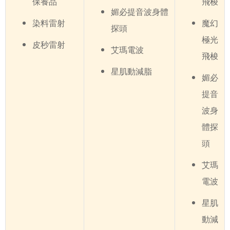
保養品
飛梭
媚必提音波身體
染料雷射
魔幻
探頭
極光
皮秒雷射
艾瑪電波
飛梭
星肌動減脂
媚必
提音
波身
體探
頭
艾瑪
電波
星肌
動減