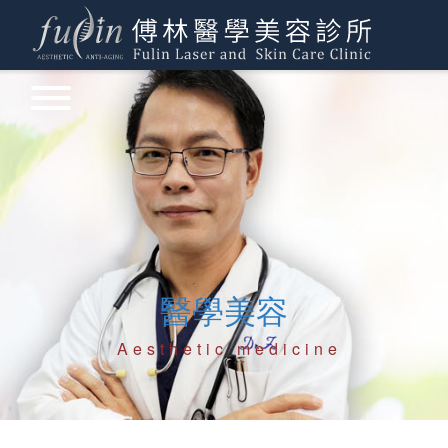
醫學美容
Aesthetic medicine