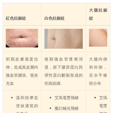
大腿妊娠
紅色妊娠紋
白色妊娠紋
紋
初期皮膚過度拉
後期微血管逐漸消
大腿內側
伸，造成真皮層內
退，留下膠原蛋白與
和外側，
微血管擴張、發炎
彈性蛋白斷裂形成的
呈水平條
充血
疤痕組織
狀分布
溫和按摩並
艾瑪電漿飛梭
艾瑪
塗抹適當的
電漿
魔幻極光飛梭