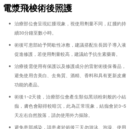
電漿飛梭術後照護
治療部位會呈現紅腫現象，視使用劑量不同，紅腫約持
續30分鐘至數小時。
術後可患部給予間歇性冰敷，建議搭配生長因子導入液
促進修護，若使用劑量較高，建議給予抗生素藥膏。
治療後需使用有保護以及修護成分的雷射術後保養品，
避免使用含美白、去角質、酒精、香料和具有更新皮膚
功能的產品。
術後1~2天後，治療部位會產生類似黑頭粉刺般的小結
痂，膚色會顯得較暗沉，此為正常現象，結痂會於3~5
天左右自然脫落，請勿使用外力摳除。
避免患部感染，請患者於術後三天勿游泳、泡澡、使用