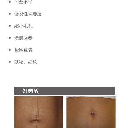
凹凸不平
發炎性青春痘
縮小毛孔
煥膚回春
緊緻皮表
皺紋、細紋