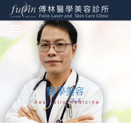
醫學美容
Aesthetic medicine