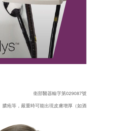
衛部醫器輸字第029087號
疹、膿疱等，嚴重時可能出現皮膚增厚（如酒